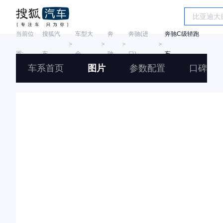
当前位
搜狐汽
车型大
奔
奔驰(进
奔驰C级轿跑
＞
＞
＞
＞
置:
车
全
驰
口)
车
车系首页
图片
参数配置
口碑