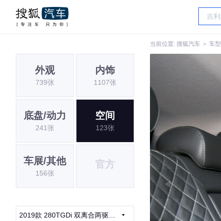
当前位置:
搜狐汽车
＞
车型
外观
内饰
739张
1107张
底盘/动力
空间
241张
123张
车展/其他
官方
156张
2019款 280TGDi 双离合两驱时