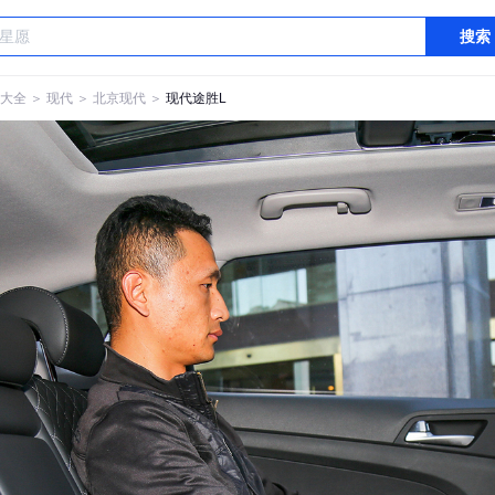
搜索
大全
＞
现代
＞
北京现代
＞
现代途胜L