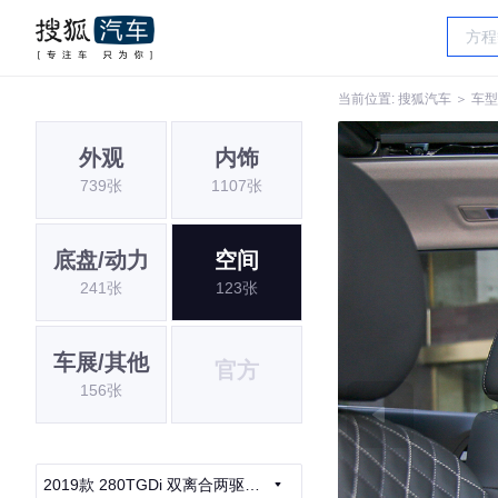
当前位置:
搜狐汽车
＞
车型
外观
内饰
739张
1107张
底盘/动力
空间
241张
123张
车展/其他
官方
156张
2019款 280TGDi 双离合两驱智