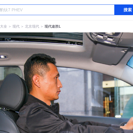
搜索
大全
＞
现代
＞
北京现代
＞
现代途胜L