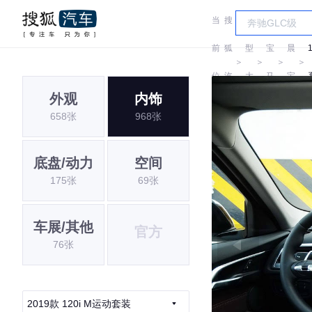
当
搜
车
华
前
狐
型
宝
晨
＞
＞
＞
＞
位
汽
大
马
宝
外观
内饰
置:
车
全
马
658张
968张
底盘/动力
空间
175张
69张
车展/其他
官方
76张
2019款 120i M运动套装