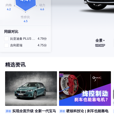
同级对比
比亚迪秦 PLUS DM-i
4.79分
全景
吉利星瑞
4.75分
精选资讯
实现全面升级 全新一代宝马
硬核科技论 | 刹车也能靠电
原创
原创