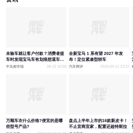
未验车就让客户付款？消费者提
全新宝马 1 系有望 2027 年发
车时发现宝马车有划痕想退车！
布！定位紧凑型轿车
4S店：可能是员工洗车时导致，
半岛都市报
06-22 10:08
汽车网评
2025-05-12 13:37
可补偿3次基础保养
万顺车衣什么价格?便宜的是哪
盘点上半年上市的16款新皮卡！
些型号产品?
不止宜商宜家，配置还超特斯拉