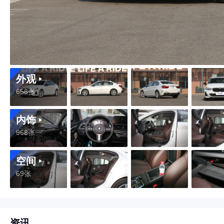
外观
658张
内饰
968张
空间
69张
资讯