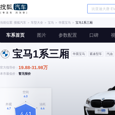
当前位置:
搜狐汽车
＞
车型大全
＞
宝马
＞
华晨宝马
＞
宝马1系三厢
车系首页
图片
参数配置
口碑
宝马1系三厢
华晨宝马
紧凑型车
汽油
19.88-31.98万
官方指导价：
本市最低价：
暂无报价