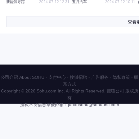
新能源寻踪
2024-07-12 12:31
五月汽车
2024-07-12 10:11
查看
公司介绍 About SOHU
-
支付中心
-
搜狐招聘
-
广告服务
-
隐私政策
-
联
系方式
Copyright
©
2026 Sohu.com Inc. All Rights Reserved. 搜狐公司
版权所
有
搜狐不良信息举报邮箱：
jubaosohu@sohu-inc.com