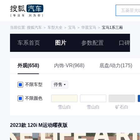
当前位置:
搜狐汽车
＞
车型大全
＞
宝马
＞
华晨宝马
＞
宝马1系三厢
车系首页
图片
参数配置
口碑
外观(658)
内饰·VR(968)
底盘/动力(175)
不限车型
停售
不限颜色
雪山白
雪山白
矿石白
2023款 120i M运动曜夜版