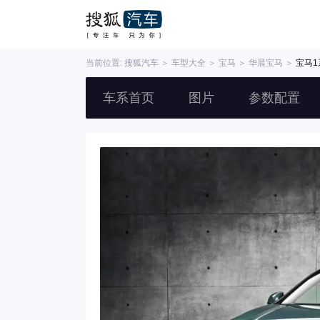
当前位置:
搜狐汽车
＞
车型大全
＞
宝马
＞
华晨宝马
＞
宝马1
车系首页
图片
参数配置