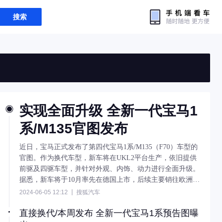
搜索
实现全面升级 全新一代宝马1
系/M135官图发布
近日，宝马正式发布了第四代宝马1系/M135（F70）车型的
官图。作为换代车型，新车将在UKL2平台生产，依旧提供
前驱及四驱车型，并针对外观、内饰、动力进行全面升级。
据悉，新车将于10月率先在德国上市，后续主要销往欧洲其
他地区和日本市场。
2024-06-05 12:12
搜狐汽车
直接换代/本周发布 全新一代宝马1系预告图曝