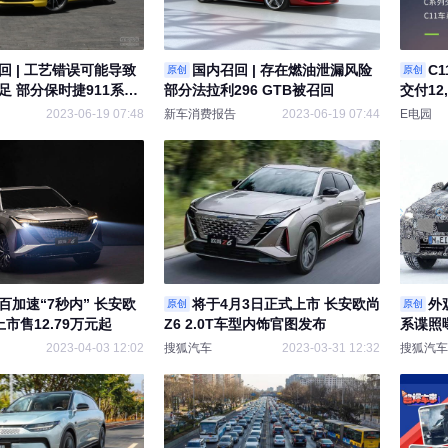
回 | 工艺错误可能导致
国内召回 | 存在燃油泄漏风险
C
原创
原创
足 部分保时捷911系列
部分法拉利296 GTB被召回
交付12,
2023-06-19 07:48
新车消费报告
2023-06-19 07:44
E电园
百加速“7秒内” 长安欧
将于4月3日正式上市 长安欧尚
外
原创
原创
T上市售12.79万元起
Z6 2.0T车型内饰官图发布
系谍照
2023-04-03 12:02
搜狐汽车
2023-03-31 12:32
搜狐汽车