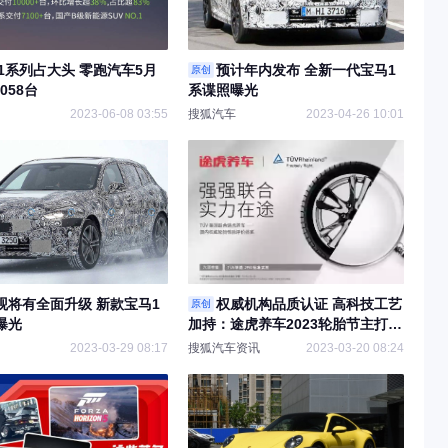
11系列占大头 零跑汽车5月
预计年内发布 全新一代宝马1
原创
058台
系谍照曝光
2023-06-08 03:55
搜狐汽车
2023-04-26 10:01
观将有全面升级 新款宝马1
权威机构品质认证 高科技工艺
原创
曝光
加持：途虎养车2023轮胎节主打高
品质、性价比
2023-03-29 08:17
搜狐汽车资讯
2023-03-20 08:24