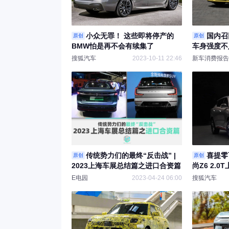
小众无罪！ 这些即将停产的
国内召
原创
原创
BMW怕是再不会有续集了
车身强度不
被召回
搜狐汽车
2023-10-11 22:46
新车消费报告
传统势力们的最终“反击战” |
喜提零
原创
原创
2023上海车展总结篇之进口合资篇
尚Z6 2.0
E电园
2023-04-24 06:00
搜狐汽车