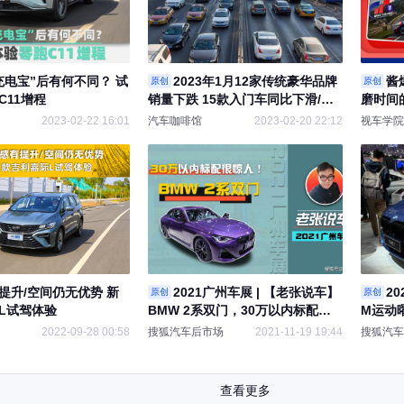
充电宝”后有何不同？ 试
2023年1月12家传统豪华品牌
酱
原创
原创
C11增程
销量下跌 15款入门车同比下滑/品
磨时间
牌保值率全线下跌
2023-02-22 16:01
汽车咖啡馆
2023-02-20 22:12
视车学院
提升/空间仍无优势 新
2021广州车展 | 【老张说车】
2
原创
原创
L试驾体验
BMW 2系双门，30万以内标配惊
M运动
人！
2022-09-28 00:58
搜狐汽车后市场
2021-11-19 19:44
搜狐汽车
查看更多