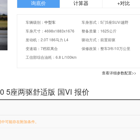
询底价
计算器
+对比
车辆级别：
中型车
车身形式：5门5座SUV/越野
车身尺寸：4698x1883x1676
整备质量：1625公斤
发动机：2.0T 186马力 L4
驱动方式：前置前驱
变速箱：7档双离合
保修政策：整车3年/10万公里
工信部综合油耗：6.8 L/100km
查看详细参数配置>>
30 5座两驱舒适版 国VI 报价
易中可能存在附加条件。