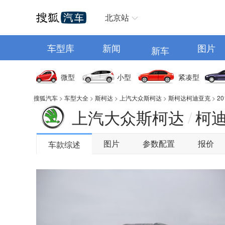
汽车首页
北京站
车型库
新闻
图片
新车
微型
小型
紧凑型
搜狐汽车
>
车型大全
>
斯柯达
>
上汽大众斯柯达
>
斯柯达柯迪亚克
>
2
上汽大众斯柯达
柯
/
图片
参数配置
报价
车款综述