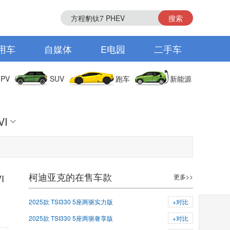
搜索
用车
自媒体
E电园
二手车
PV
SUV
跑车
新能源
VI
柯迪亚克的在售车款
I
更多>>
2025款 TSI330 5座两驱实力版
+对比
2025款 TSI330 5座两驱奢享版
+对比