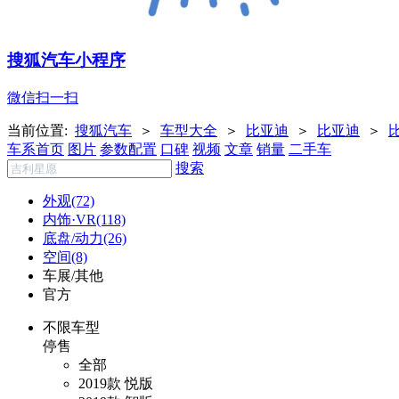
搜狐汽车小程序
微信扫一扫
当前位置:
搜狐汽车
＞
车型大全
＞
比亚迪
＞
比亚迪
＞
车系首页
图片
参数配置
口碑
视频
文章
销量
二手车
搜索
外观(72)
内饰·VR(118)
底盘/动力(26)
空间(8)
车展/其他
官方
不限车型
停售
全部
2019款 悦版