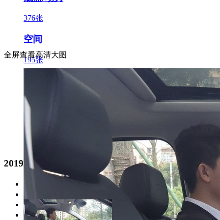
376张
空间
全屏查看高清大图
195张
车展/其他
247张
官方
20张
2019款 改款 1.5L 自动臻享型 国VI
2021款 1.5L 自动黄金版
2021款 1.5L 自动铂金版
2021款 1.5L 自动荣耀版
2019款 1.5L 手动悦享型