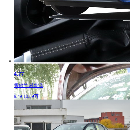
4.77
雪佛兰 科鲁泽
9.49-10.89万