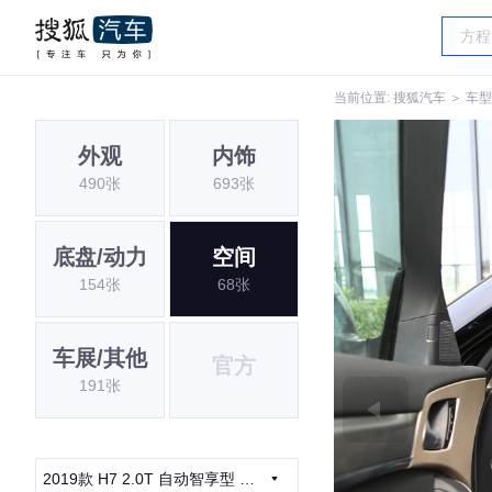
当前位置:
搜狐汽车
＞
车型
外观
内饰
490张
693张
底盘/动力
空间
154张
68张
车展/其他
官方
191张
2019款 H7 2.0T 自动智享型 国