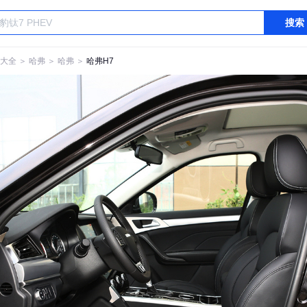
搜索
大全
＞
哈弗
＞
哈弗
＞
哈弗H7