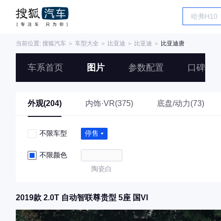
当前位置:
搜狐汽车
＞
车型大全
＞
比亚迪
＞
比亚迪
＞
比亚迪唐
车系首页
图片
参数配置
口碑
外观(204)
内饰·VR(375)
底盘/动力(73)
不限车型
停售
不限颜色
陶瓷白
2019款 2.0T 自动智联尊贵型 5座 国VI