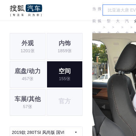
当
搜
车
上
前
狐
型
大
汽
＞
＞
＞
＞
位
汽
大
众
大
外观
内饰
置:
车
全
众
1201张
1859张
底盘/动力
空间
457张
155张
车展/其他
官方
57张
2019款 280TSI 风尚版 国VI