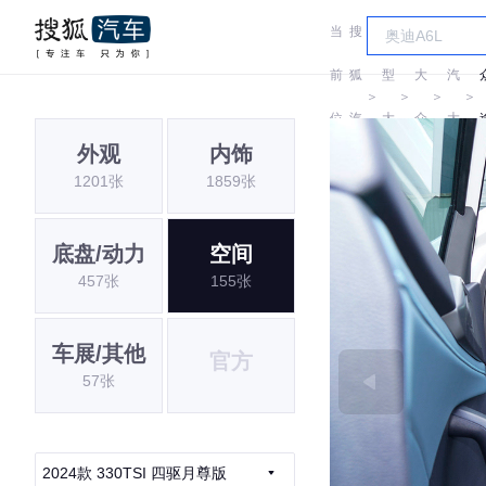
当
搜
车
上
前
狐
型
大
汽
＞
＞
＞
＞
位
汽
大
众
大
外观
内饰
置:
车
全
众
1201张
1859张
底盘/动力
空间
457张
155张
车展/其他
官方
57张
2024款 330TSI 四驱月尊版