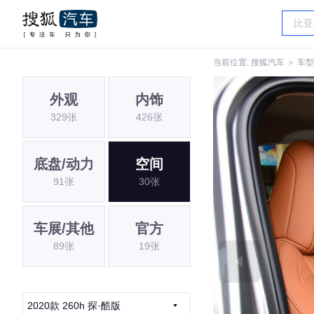
当前位置:
搜狐汽车
＞
车型
外观
内饰
329张
426张
底盘/动力
空间
91张
30张
车展/其他
官方
89张
19张
2020款 260h 探·酷版