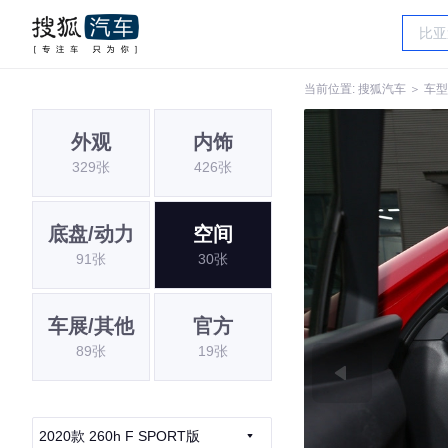
当前位置:
搜狐汽车
＞
车型
外观
内饰
329张
426张
底盘/动力
空间
91张
30张
车展/其他
官方
89张
19张
2020款 260h F SPORT版