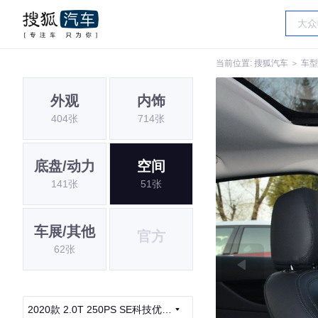
当前位置:
搜狐汽车
＞
车型
外观
内饰
404张
714张
底盘/动力
空间
141张
51张
车展/其他
官方
62张
2020款 2.0T 250PS SE科技优雅