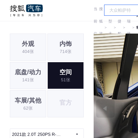
当
搜
车
奇
前
狐
型
捷
瑞
＞
＞
＞
＞
位
汽
大
豹
捷
外观
内饰
置:
车
全
豹
404张
714张
底盘/动力
空间
141张
51张
车展/其他
官方
62张
2021款 2.0T 250PS R-