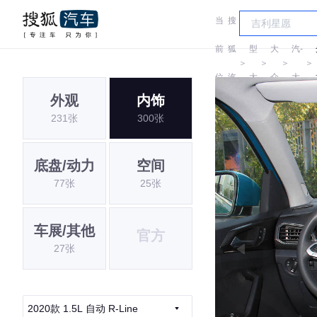
当
搜
车
一
前
狐
型
大
汽-
＞
＞
＞
＞
位
汽
大
众
大
外观
内饰
置:
车
全
众
231张
300张
底盘/动力
空间
77张
25张
车展/其他
官方
27张
2020款 1.5L 自动 R-Line