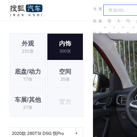
当
搜
车
一
前
狐
型
大
汽-
＞
＞
＞
＞
位
汽
大
众
大
外观
内饰
置:
车
全
众
231张
300张
底盘/动力
空间
77张
25张
车展/其他
官方
27张
2020款 280TSI DSG 悦Pro