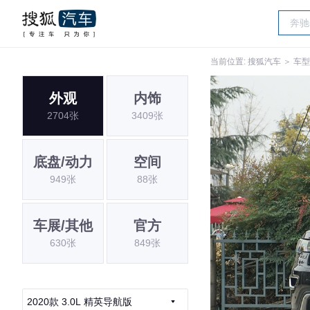
当前位置:
搜狐汽车
＞
车型
外观
内饰
2704张
3409张
底盘/动力
空间
949张
88张
车展/其他
官方
630张
849张
2020款 3.0L 精英导航版