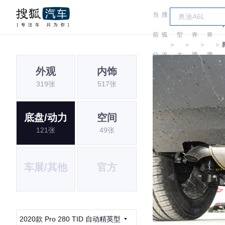
当
搜
车
前
狐
型
奔
奔
＞
＞
＞
＞
位
汽
大
腾
腾
外观
内饰
置:
车
全
319张
517张
底盘/动力
空间
121张
49张
车展/其他
官方
2020款 Pro 280 TID 自动精英型