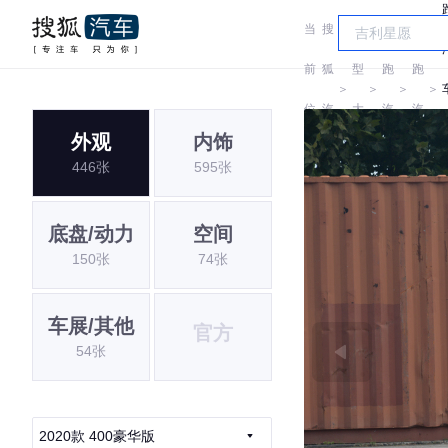
当
搜
车
零
零
前
狐
型
跑
跑
＞
＞
＞
＞
位
汽
大
汽
汽
外观
内饰
置:
车
全
车
车
446张
595张
底盘/动力
空间
150张
74张
车展/其他
官方
54张
2020款 400豪华版