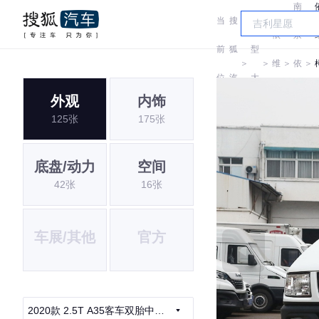
南
当
搜
车
依
京
前
狐
型
＞
＞
维
＞
依
＞
位
汽
大
柯
维
外观
内饰
置:
车
全
125张
175张
柯
底盘/动力
空间
42张
16张
车展/其他
官方
2020款 2.5T A35客车双胎中顶