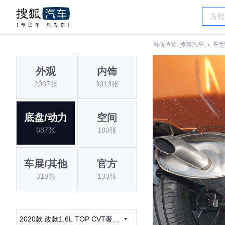
当前位置:
搜狐汽车
＞
车型
外观
内饰
2037张
3013张
底盘/动力
空间
687张
180张
车展/其他
官方
318张
133张
2020款 改款1.6L TOP CVT奢享