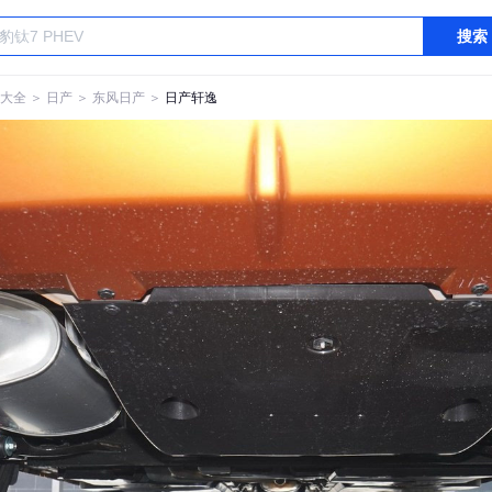
搜索
大全
＞
日产
＞
东风日产
＞
日产轩逸