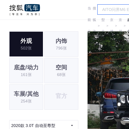
当
搜
车
北
北
前
狐
型
京
京
＞
＞
＞
＞
位
汽
大
越
越
外观
内饰
置:
车
全
野
野
502张
796张
底盘/动力
空间
161张
68张
车展/其他
官方
254张
2020款 3.0T 自动至尊型