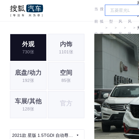
当
搜
车
东
东
前
狐
型
风
风
＞
＞
＞
＞
位
汽
大
风
风
外观
内饰
置:
车
全
光
光
730张
1101张
底盘/动力
空间
192张
85张
车展/其他
官方
128张
2021款 星版 1.5TGDI 自动尊贵