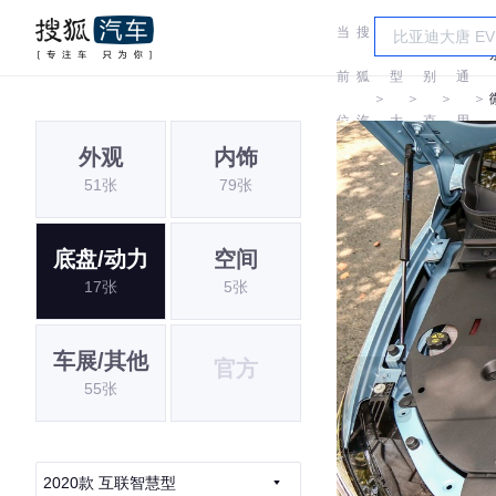
当
搜
车
汽
前
狐
型
别
通
＞
＞
＞
＞
位
汽
大
克
用
外观
内饰
置:
车
全
别
51张
79张
克
底盘/动力
空间
17张
5张
车展/其他
官方
55张
2020款 互联智慧型