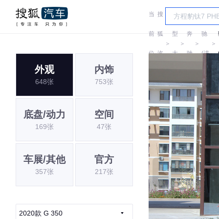
当
搜
车
奔
前
狐
型
奔
驰
＞
＞
＞
＞
位
汽
大
驰
(进
外观
内饰
置:
车
全
口)
648张
753张
底盘/动力
空间
169张
47张
车展/其他
官方
357张
217张
2020款 G 350