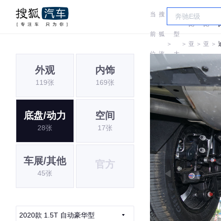
当
搜
车
比
比
前
狐
型
＞
＞
亚
＞
亚
＞
位
汽
大
迪
迪
外观
内饰
置:
车
全
119张
169张
底盘/动力
空间
28张
17张
车展/其他
官方
45张
2020款 1.5T 自动豪华型