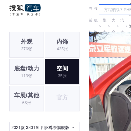
当
搜
车
上
前
狐
型
大
汽
＞
＞
＞
＞
位
汽
大
众
大
外观
内饰
置:
车
全
众
276张
425张
底盘/动力
空间
113张
35张
车展/其他
官方
63张
2021款 380TSI 四驱尊崇旗舰版