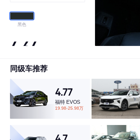
黑色
4.64
同级车推荐
·外观表现较为优秀，优于59%同级车
·内饰表现一般，低于74%同级车
·空间表现一般，低于51%同级车
4.77
福特 EVOS
19.98-25.98万
4.7