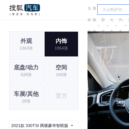
当
搜
车
一
前
狐
型
大
汽-
＞
＞
＞
＞
位
汽
大
众
大
外观
内饰
置:
车
全
众
1363张
1954张
底盘/动力
空间
528张
150张
车展/其他
官方
28张
2021款 330TSI 两驱豪华智联版