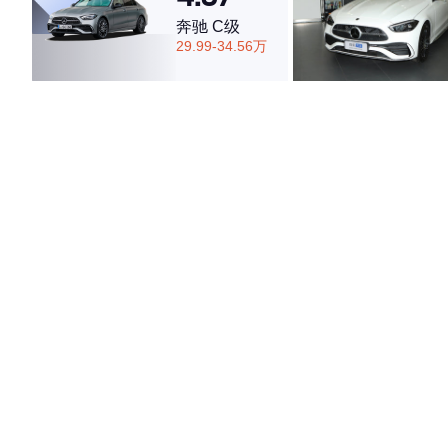
奔驰 C级
29.99-34.56万