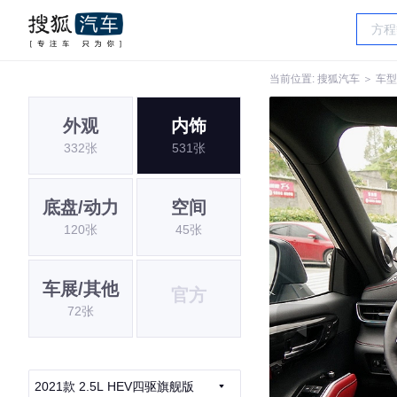
当前位置:
搜狐汽车
＞
车型
外观
内饰
332张
531张
底盘/动力
空间
120张
45张
车展/其他
官方
72张
2021款 2.5L HEV四驱旗舰版