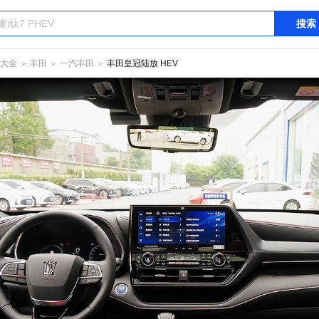
搜索
大全
＞
丰田
＞
一汽丰田
＞
丰田皇冠陆放 HEV