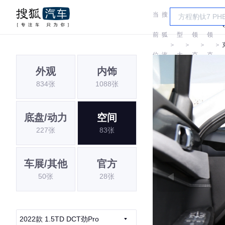
当
搜
车
前
狐
型
领
领
＞
＞
＞
＞
位
汽
大
克
克
外观
内饰
置:
车
全
834张
1088张
底盘/动力
空间
227张
83张
车展/其他
官方
50张
28张
2022款 1.5TD DCT劲Pro