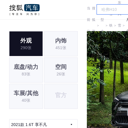
东
当
搜
车
雪
风
前
狐
型
＞
＞
铁
＞
雪
＞
位
汽
大
龙
铁
外观
内饰
置:
车
全
290张
451张
龙
底盘/动力
空间
83张
26张
车展/其他
官方
40张
2021款 1.6T 享不凡