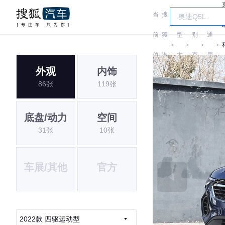
当
搜
车
汽
前
狐
型
别
通
＞
＞
＞
＞
位
汽
大
克
用
外观
内饰
置:
车
全
别
86张
119张
克
底盘/动力
空间
31张
10张
车展/其他
官方
2022款 四驱运动型