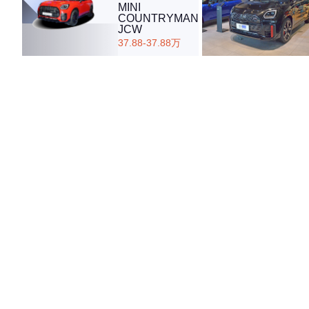
MINI
COUNTRYMAN
JCW
37.88-37.88万