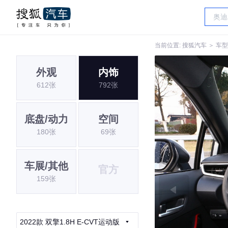
当前位置:
搜狐汽车
＞
车型
外观
内饰
612张
792张
底盘/动力
空间
180张
69张
车展/其他
官方
159张
2022款 双擎1.8H E-CVT运动版