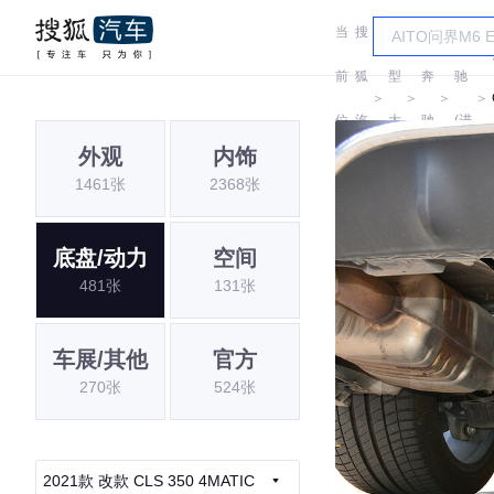
当
搜
车
奔
前
狐
型
奔
驰
＞
＞
＞
＞
位
汽
大
驰
(进
外观
内饰
置:
车
全
口)
1461张
2368张
底盘/动力
空间
481张
131张
车展/其他
官方
270张
524张
2021款 改款 CLS 350 4MATIC