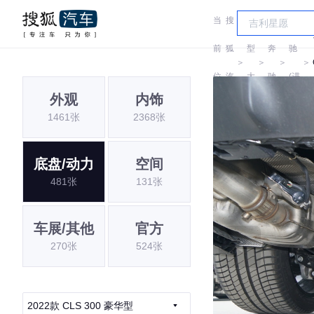
当
搜
车
奔
前
狐
型
奔
驰
＞
＞
＞
＞
位
汽
大
驰
(进
外观
内饰
置:
车
全
口)
1461张
2368张
底盘/动力
空间
481张
131张
车展/其他
官方
270张
524张
2022款 CLS 300 豪华型