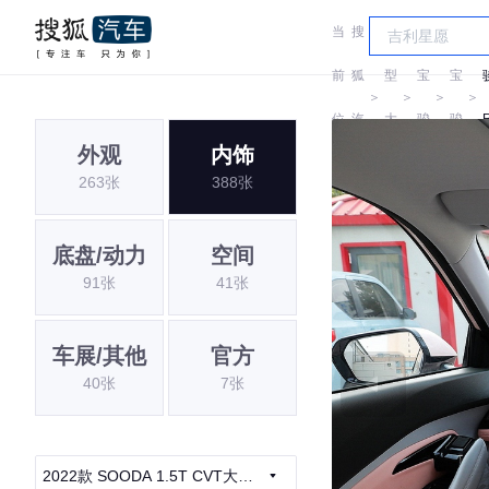
当
搜
车
前
狐
型
宝
宝
＞
＞
＞
＞
位
汽
大
骏
骏
外观
内饰
置:
车
全
263张
388张
底盘/动力
空间
91张
41张
车展/其他
官方
40张
7张
2022款 SOODA 1.5T CVT大神