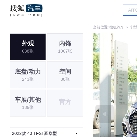
当前位置:
搜狐汽车
＞
车型
外观
内饰
638张
1067张
底盘/动力
空间
243张
80张
车展/其他
官方
135张
2022款 40 TFSI 豪华型