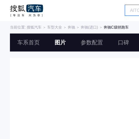
当前位置:
搜狐汽车
＞
车型大全
＞
奔驰
＞
奔驰(进口)
＞
奔驰C级轿跑车
车系首页
图片
参数配置
口碑