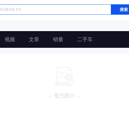
搜索
视频
文章
销量
二手车
— 暂无图片 —