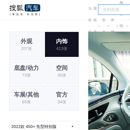
梅
当
搜
车
赛
前
狐
型
奔
＞
＞
＞
德
＞
位
汽
大
驰
斯-
外观
内饰
置:
车
全
207张
413张
EQ
底盘/动力
空间
73张
30张
车展/其他
官方
65张
34张
2022款 450+ 先型特别版