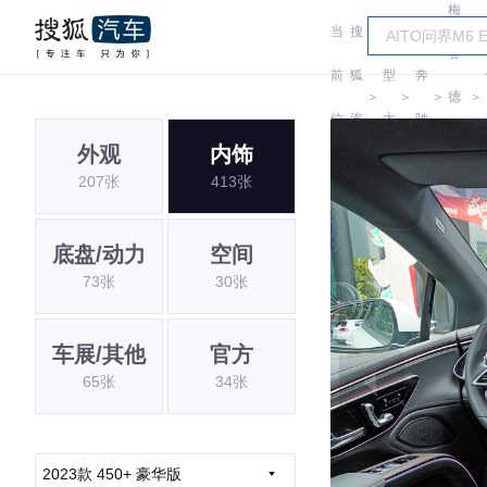
梅
当
搜
车
赛
前
狐
型
奔
＞
＞
＞
德
＞
位
汽
大
驰
斯-
外观
内饰
置:
车
全
207张
413张
EQ
底盘/动力
空间
73张
30张
车展/其他
官方
65张
34张
2023款 450+ 豪华版