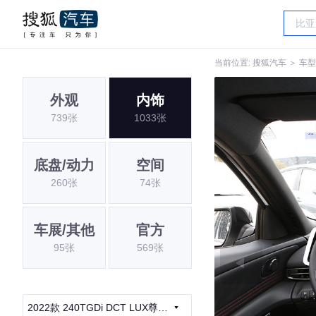
当前位置:
搜狐汽车
＞
车型
外观
内饰
739张
1033张
底盘/动力
空间
260张
74张
车展/其他
官方
95张
569张
2022款 240TGDi DCT LUX尊贵