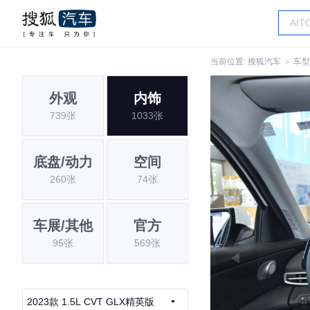
当前位置:
搜狐汽车
＞
车型
外观
内饰
739张
1033张
底盘/动力
空间
260张
74张
车展/其他
官方
95张
569张
2023款 1.5L CVT GLX精英版