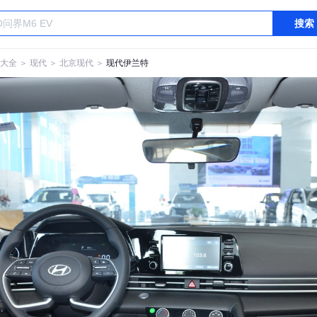
搜索
大全
＞
现代
＞
北京现代
＞
现代伊兰特