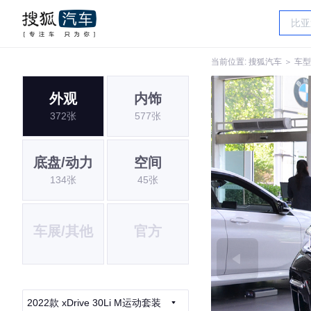
当前位置:
搜狐汽车
＞
车型
外观
内饰
372张
577张
底盘/动力
空间
134张
45张
车展/其他
官方
2022款 xDrive 30Li M运动套装