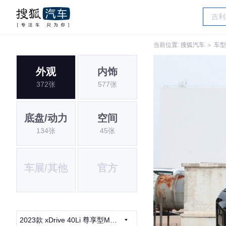
当前位置:
搜狐汽车
＞
车型
外观
内饰
372张
577张
底盘/动力
空间
134张
45张
车展/其他
官方
2023款 xDrive 40Li 尊享型M运